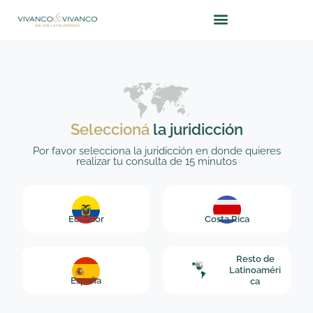
Ir
al
contenido
Seleccioná
la juridicción
Por favor selecciona la juridicción en donde quieres
realizar tu consulta de 15 minutos
Ecuador
Costa Rica
Resto de
Latinoaméri
España
ca