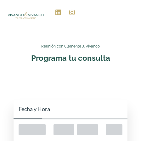
Ir
L
I
al
i
n
contenido
n
s
k
t
e
a
d
g
i
r
Reunión con Clemente J. Vivanco
n
a
Programa tu consulta
m
Fecha y Hora