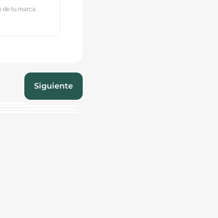
vo de tu marca.
Siguiente
no seleccionaste los
 registrar tu marca.
ment Method