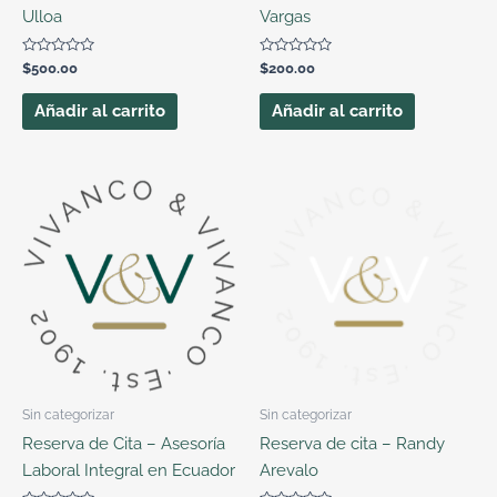
Ulloa
Vargas
Valorado
Valorado
$
500.00
$
200.00
con
con
0
0
de
de
Añadir al carrito
Añadir al carrito
5
5
Sin categorizar
Sin categorizar
Reserva de Cita – Asesoría
Reserva de cita – Randy
Laboral Integral en Ecuador
Arevalo