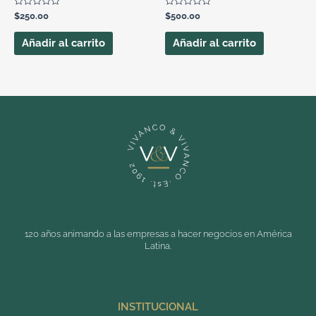
Valorado
Valorado
$
250.00
$
500.00
con
con
0
0
de
de
Añadir al carrito
Añadir al carrito
5
5
120 años animando a las empresas a hacer negocios en América
Latina.
INSTITUCIONAL